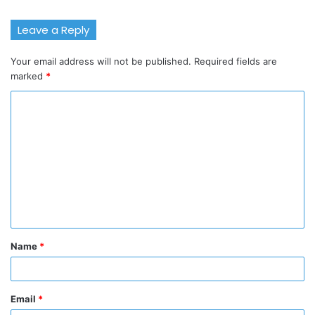
Leave a Reply
Your email address will not be published.
Required fields are
marked
*
C
o
m
m
e
n
t
Name
*
*
Email
*