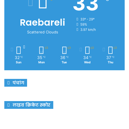
33
Raebareli
33º - 29º
59%
3.97 km/h
Scattered Clouds
32
35
36
34
37
℃
℃
℃
℃
℃
Sun
Mon
Tue
Wed
Thu
पंचांग
लाइव क्रिकेट स्कोर