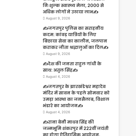
निःशुल्क स्वास्थ्य मेला, 2000 से
अधिक लोगों ने उठाया लाभ✍️
August 9, 2026
✍️जगतपुर पुलिस का सराहनीय
कदम: कांवड़ यात्रियों के लिए
बिछाया सेवा का कालीन, जलपान
कराकर जीता श्रद्धालुओं का दिल✍️
August 9, 2026
✍️देश की जनता राहुल गांधी के
साथ: अतुल सिंह✍️
August 4, 2026
✍️जगतपुर के झारखंडेश्वर महादेव
मंदिर में सावन के पहले सोमवार को
उमड़ा आस्था का जनसैलाब, विशाल
भंडारे का आयोजन✍️
August 4, 2026
✍️राना बेनी माधव सिंह की
जन्मभूमि शंकरपुर में 222वीं जयंती
का होगा ऐतिहासिक आयोजन,