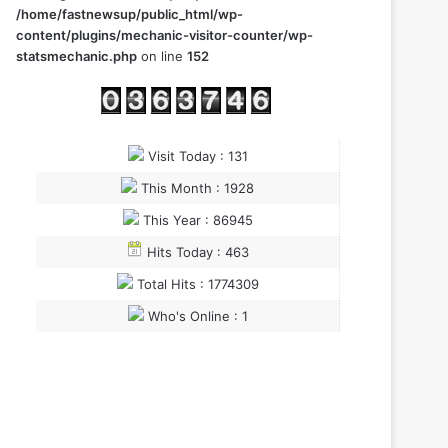
/home/fastnewsup/public_html/wp-
content/plugins/mechanic-visitor-counter/wp-
statsmechanic.php
on line
152
Visit Today : 131
This Month : 1928
This Year : 86945
Hits Today : 463
Total Hits : 1774309
Who's Online : 1