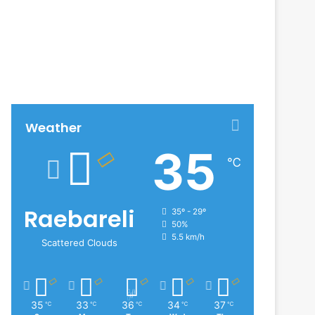
Weather
35
℃
Raebareli
35º - 29º
50%
5.5 km/h
Scattered Clouds
35
33
36
34
37
℃
℃
℃
℃
℃