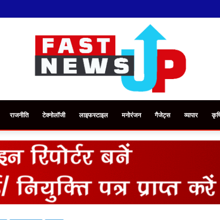
राजनीति
टेक्नोलॉजी
लाइफस्टाइल
मनोरंजन
गैजेट्स
व्यापार
कृष