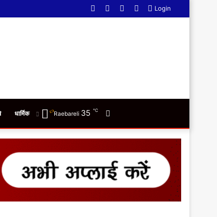
Facebook
Twitter
YouTube
WhatsApp
Login
℃
35
Switch
ि
धार्मिक
Raebareli
skin