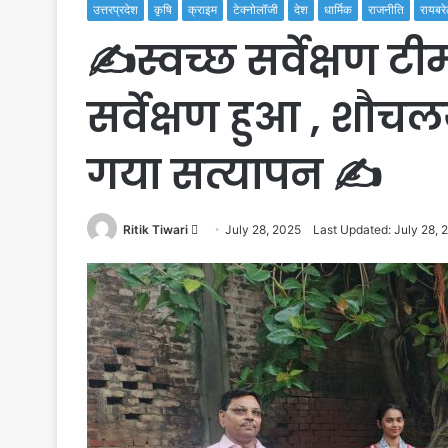
उत्तरप्रदेश
कृषि
क्राइम
टेक्नोलॉजी
देश
धार्मिक
राजनीति
रायबरे
✍️स्वच्छ सर्वेक्षण टी
सर्वेक्षण हुआ , शौच
गया सत्यापन ✍️
Send
Ritik Tiwari
July 28, 2025
Last Updated: July 28, 
an
email