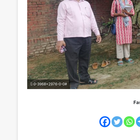
0-3968x2976-0-0#
Fa