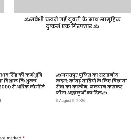
✍️मवेशी चराने गई युवती के साथ सामूहिक
दुष्कर्म एक गिरफ्तार ✍️
ाधव सिंह की कर्मभूमि
✍️जगतपुर पुलिस का सराहनीय
गा विशाल निःशुल्क
कदम: कांवड़ यात्रियों के लिए बिछाया
, 2000 से अधिक लोगों ने
सेवा का कालीन, जलपान कराकर
जीता श्रद्धालुओं का दिल✍️
6
August 9, 2026
 are marked
*