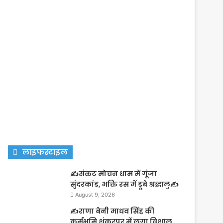
लाइफस्टाइल
✍️संकट मोचन धाम में गूंजा
सुंदरकांड, भक्ति रस में डूबे श्रद्धालु✍️
August 9, 2026
✍️राणा बेनी माधव सिंह की
कर्मभूमि शंकरपुर में लगा विशाल