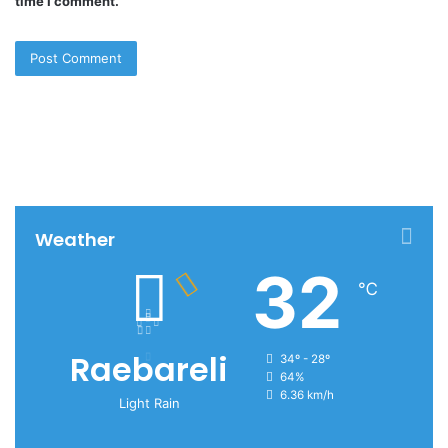
time I comment.
Weather
32
℃
Raebareli
34º - 28º
64%
6.36 km/h
Light Rain