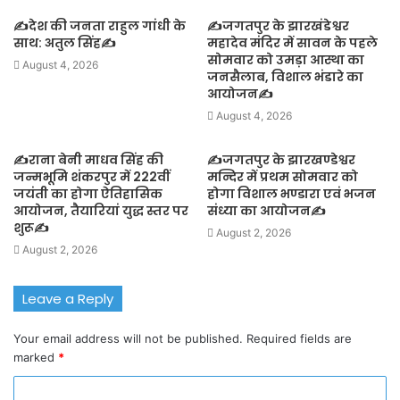
✍️देश की जनता राहुल गांधी के
✍️जगतपुर के झारखंडेश्वर
साथ: अतुल सिंह✍️
महादेव मंदिर में सावन के पहले
सोमवार को उमड़ा आस्था का
August 4, 2026
जनसैलाब, विशाल भंडारे का
आयोजन✍️
August 4, 2026
✍️राना बेनी माधव सिंह की
✍️जगतपुर के झारखण्डेश्वर
जन्मभूमि शंकरपुर में 222वीं
मन्दिर में प्रथम सोमवार को
जयंती का होगा ऐतिहासिक
होगा विशाल भण्डारा एवं भजन
आयोजन, तैयारियां युद्ध स्तर पर
संध्या का आयोजन✍️
शुरू✍️
August 2, 2026
August 2, 2026
Leave a Reply
Your email address will not be published.
Required fields are
marked
*
C