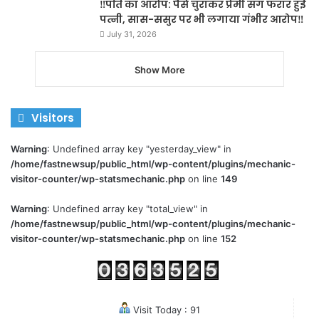
‼️पति का आरोप: पैसे चुराकर प्रेमी संग फरार हुई
पत्नी, सास-ससुर पर भी लगाया गंभीर आरोप‼️
July 31, 2026
Show More
Visitors
Warning
: Undefined array key "yesterday_view" in
/home/fastnewsup/public_html/wp-content/plugins/mechanic-
visitor-counter/wp-statsmechanic.php
on line
149
Warning
: Undefined array key "total_view" in
/home/fastnewsup/public_html/wp-content/plugins/mechanic-
visitor-counter/wp-statsmechanic.php
on line
152
Visit Today : 91