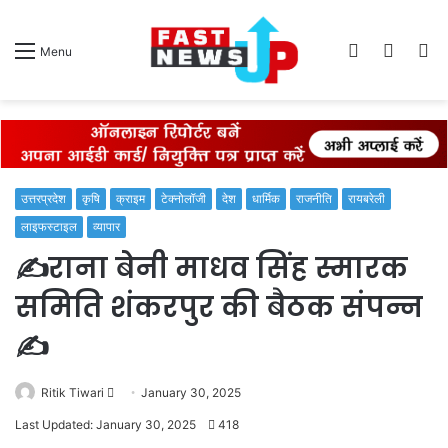
Log
Switch
S
Menu
In
skin
fo
उत्तरप्रदेश
कृषि
क्राइम
टेक्नोलॉजी
देश
धार्मिक
राजनीति
रायबरेली
लाइफस्टाइल
व्यापार
✍️राना बेनी माधव सिंह स्मारक
समिति शंकरपुर की बैठक संपन्न
✍️
Send
Ritik Tiwari
January 30, 2025
an
Last Updated: January 30, 2025
418
email