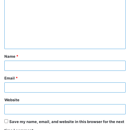
o
m
m
e
n
t
Name
*
*
Email
*
Website
Save my name, email, and website in this browser for the next