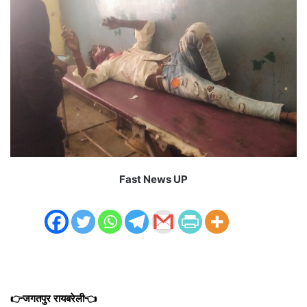
Fast News UP
👉जगतपुर रायबरेली👈