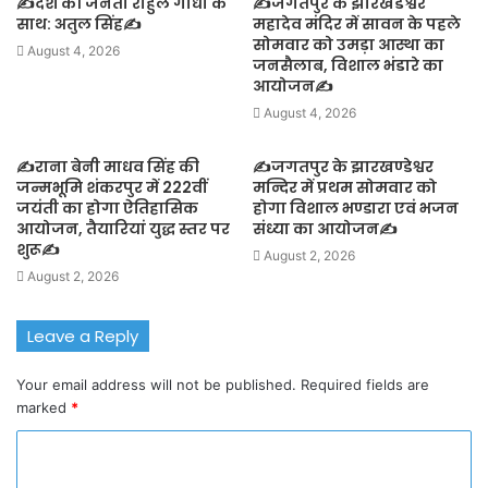
✍️देश की जनता राहुल गांधी के
✍️जगतपुर के झारखंडेश्वर
साथ: अतुल सिंह✍️
महादेव मंदिर में सावन के पहले
सोमवार को उमड़ा आस्था का
August 4, 2026
जनसैलाब, विशाल भंडारे का
आयोजन✍️
August 4, 2026
✍️राना बेनी माधव सिंह की
✍️जगतपुर के झारखण्डेश्वर
जन्मभूमि शंकरपुर में 222वीं
मन्दिर में प्रथम सोमवार को
जयंती का होगा ऐतिहासिक
होगा विशाल भण्डारा एवं भजन
आयोजन, तैयारियां युद्ध स्तर पर
संध्या का आयोजन✍️
शुरू✍️
August 2, 2026
August 2, 2026
Leave a Reply
Your email address will not be published.
Required fields are
marked
*
C
o