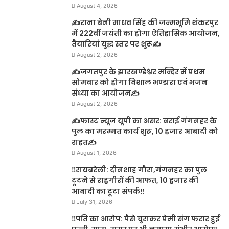
August 4, 2026
✍️राना बेनी माधव सिंह की जन्मभूमि शंकरपुर
में 222वीं जयंती का होगा ऐतिहासिक आयोजन,
तैयारियां युद्ध स्तर पर शुरू✍️
August 2, 2026
✍️जगतपुर के झारखण्डेश्वर मन्दिर में प्रथम
सोमवार को होगा विशाल भण्डारा एवं भजन
संध्या का आयोजन✍️
August 2, 2026
✍️फास्ट न्यूज यूपी का असर: बराई गंगनहर के
पुल का मरम्मत कार्य शुरू, 10 हजार आबादी को
राहत✍️
August 1, 2026
‼️रायबरेली: दीनशाह गौरा,गंगनहर का पुल
टूटने से राहगीरों की आफत, 10 हजार की
आबादी का टूटा संपर्क‼️
July 31, 2026
‼️पति का आरोप: पैसे चुराकर प्रेमी संग फरार हुई