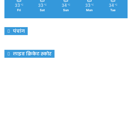
33
33
34
33
34
℃
℃
℃
℃
℃
Fri
Sat
Sun
Mon
Tue
पंचांग
लाइव क्रिकेट स्कोर