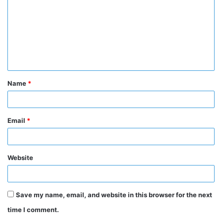
m
m
e
n
t
Name
*
*
Email
*
Website
Save my name, email, and website in this browser for the next
time I comment.