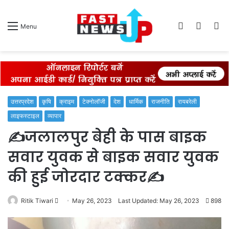
Log
Switch
S
Menu
In
skin
fo
उत्तरप्रदेश
कृषि
क्राइम
टेक्नोलॉजी
देश
धार्मिक
राजनीति
रायबरेली
लाइफस्टाइल
व्यापार
✍️जलालपुर बेही के पास बाइक
सवार युवक से बाइक सवार युवक
की हुई जोरदार टक्कर✍️
Send
Ritik Tiwari
May 26, 2023
Last Updated: May 26, 2023
898
an
email