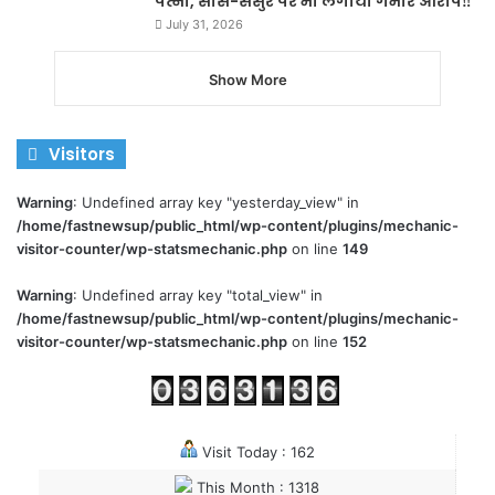
पत्नी, सास-ससुर पर भी लगाया गंभीर आरोप‼️
July 31, 2026
Show More
Visitors
Warning
: Undefined array key "yesterday_view" in
/home/fastnewsup/public_html/wp-content/plugins/mechanic-
visitor-counter/wp-statsmechanic.php
on line
149
Warning
: Undefined array key "total_view" in
/home/fastnewsup/public_html/wp-content/plugins/mechanic-
visitor-counter/wp-statsmechanic.php
on line
152
Visit Today : 162
This Month : 1318