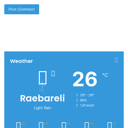
Weather
26
℃
Raebareli
33º - 26º
96%
1.91 km/h
Light Rain