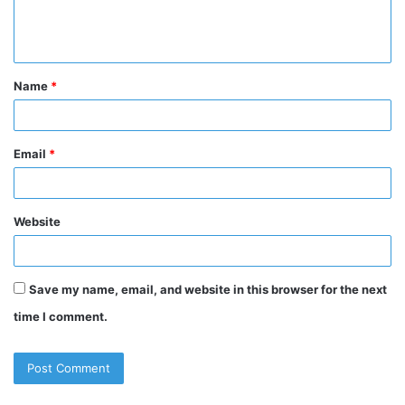
e
n
t
Name
*
*
Email
*
Website
Save my name, email, and website in this browser for the next
time I comment.