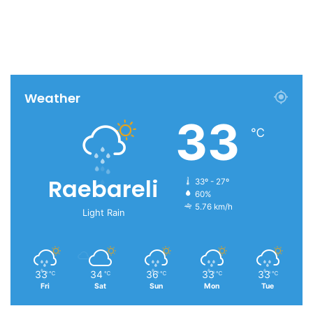
Weather
33
℃
Raebareli
33º - 27º
60%
5.76 km/h
Light Rain
33
34
36
33
33
℃
℃
℃
℃
℃
Fri
Sat
Sun
Mon
Tue