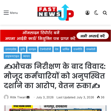
Log
Switch
S
Menu
In
skin
fo
उत्तरप्रदेश
कृषि
क्राइम
टेक्नोलॉजी
देश
धार्मिक
राजनीति
रायबरेली
लाइफस्टाइल
व्यापार
✍️औचक निरीक्षण के बाद विवाद:
मौजूद कर्मचारियों को अनुपस्थित
दर्शाने का आरोप, वेतन रुका✍️
Send
Ritik Tiwari
July 3, 2026
Last Updated: July 3, 2026
36
an
email