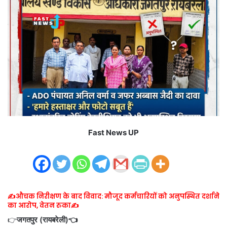
Fast News UP
✍️औचक निरीक्षण के बाद विवाद: मौजूद कर्मचारियों को अनुपस्थित दर्शाने
का आरोप, वेतन रुका✍️
​👉
जगतपुर (रायबरेली)👈