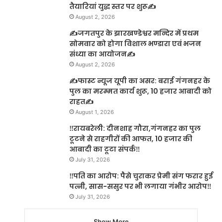
तैयारियां युद्ध स्तर पर शुरू✍️
August 2, 2026
✍️जगतपुर के झारखण्डेश्वर मन्दिर में प्रथम
सोमवार को होगा विशाल भण्डारा एवं भजन
संध्या का आयोजन✍️
August 2, 2026
✍️फास्ट न्यूज यूपी का असर: बराई गंगनहर के
पुल का मरम्मत कार्य शुरू, 10 हजार आबादी को
राहत✍️
August 1, 2026
‼️रायबरेली: दीनशाह गौरा,गंगनहर का पुल
टूटने से राहगीरों की आफत, 10 हजार की
आबादी का टूटा संपर्क‼️
July 31, 2026
‼️पति का आरोप: पैसे चुराकर प्रेमी संग फरार हुई
पत्नी, सास-ससुर पर भी लगाया गंभीर आरोप‼️
July 31, 2026
Show More