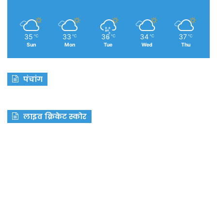
35
33
36
34
37
℃
℃
℃
℃
℃
Sun
Mon
Tue
Wed
Thu
पंचांग
लाइव क्रिकेट स्कोर