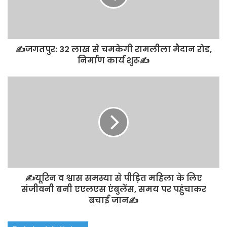
✍️जगतपुर: 32 लाख से चमकेगी रामलीला मैदान रोड,
निर्माण कार्य शुरू✍️
✍️यूरिन व श्वास समस्या से पीड़ित महिला के लिए
संजीवनी बनी एएलएस एंबुलेंस, समय पर पहुंचाकर
बचाई जान✍️