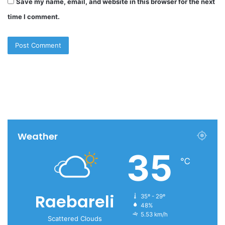
Save my name, email, and website in this browser for the next
time I comment.
Weather
35
℃
Raebareli
35º - 29º
48%
5.53 km/h
Scattered Clouds