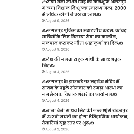
✍️राणा बेनी माधव सिंह की कर्मभूमि शंकरपुर
में लगा विशाल निःशुल्क स्वास्थ्य मेला, 2000
से अधिक लोगों ने उठाया लाभ✍️
August 9, 2026
✍️जगतपुर पुलिस का सराहनीय कदम: कांवड़
यात्रियों के लिए बिछाया सेवा का कालीन,
जलपान कराकर जीता श्रद्धालुओं का दिल✍️
August 9, 2026
✍️देश की जनता राहुल गांधी के साथ: अतुल
सिंह✍️
August 4, 2026
✍️जगतपुर के झारखंडेश्वर महादेव मंदिर में
सावन के पहले सोमवार को उमड़ा आस्था का
जनसैलाब, विशाल भंडारे का आयोजन✍️
August 4, 2026
✍️राना बेनी माधव सिंह की जन्मभूमि शंकरपुर
में 222वीं जयंती का होगा ऐतिहासिक आयोजन,
तैयारियां युद्ध स्तर पर शुरू✍️
August 2, 2026