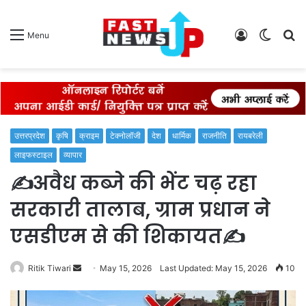
Log
Switch
S
Menu
In
skin
fo
उत्तरप्रदेश
कृषि
क्राइम
टेक्नोलॉजी
देश
धार्मिक
राजनीति
रायबरेली
लाइफस्टाइल
व्यापार
✍️अवैध कब्जे की भेंट चढ़ रहा
सरकारी तालाब, ग्राम प्रधान ने
एसडीएम से की शिकायत✍️
Send
Ritik Tiwari
May 15, 2026
Last Updated: May 15, 2026
10
an
email