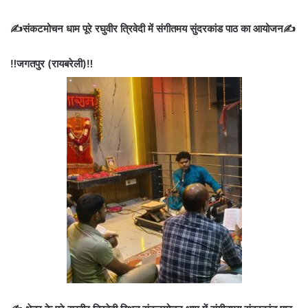
✍️संकटमोचन धाम पूरे रघुवीर त्रिवेदी में संगीतमय सुंदरकांड पाठ का आयोजन✍️
‼️जगतपुर (रायबरेली)‼️