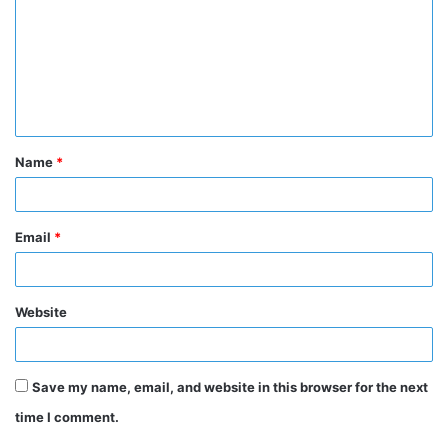
m
m
e
n
t
Name
*
*
Email
*
Website
Save my name, email, and website in this browser for the next
time I comment.