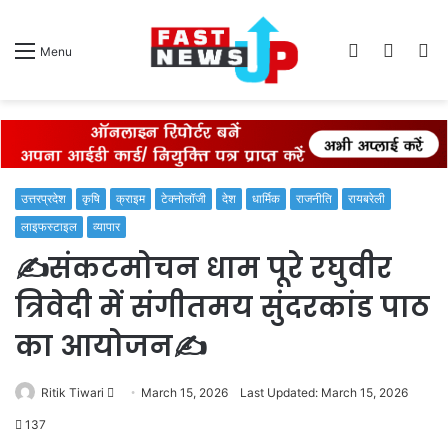
Log
Switch
S
Menu
In
skin
fo
उत्तरप्रदेश
कृषि
क्राइम
टेक्नोलॉजी
देश
धार्मिक
राजनीति
रायबरेली
लाइफस्टाइल
व्यापार
✍️संकटमोचन धाम पूरे रघुवीर
त्रिवेदी में संगीतमय सुंदरकांड पाठ
का आयोजन✍️
Send
Ritik Tiwari
March 15, 2026
Last Updated: March 15, 2026
an
137
email