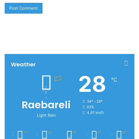
Weather
28
℃
Raebareli
34º - 28º
83%
4.97 km/h
Light Rain