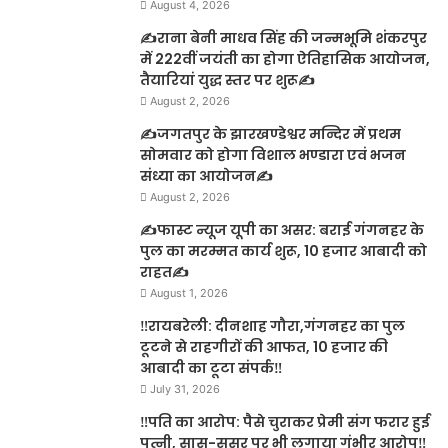
August 4, 2026
✍️राना बेनी माधव सिंह की जन्मभूमि शंकरपुर
में 222वीं जयंती का होगा ऐतिहासिक आयोजन,
तैयारियां युद्ध स्तर पर शुरू✍️
August 2, 2026
✍️जगतपुर के झारखण्डेश्वर मन्दिर में प्रथम
सोमवार को होगा विशाल भण्डारा एवं भजन
संध्या का आयोजन✍️
August 2, 2026
✍️फास्ट न्यूज यूपी का असर: बराई गंगनहर के
पुल का मरम्मत कार्य शुरू, 10 हजार आबादी को
राहत✍️
August 1, 2026
‼️रायबरेली: दीनशाह गौरा,गंगनहर का पुल
टूटने से राहगीरों की आफत, 10 हजार की
आबादी का टूटा संपर्क‼️
July 31, 2026
‼️पति का आरोप: पैसे चुराकर प्रेमी संग फरार हुई
पत्नी, सास-ससुर पर भी लगाया गंभीर आरोप‼️