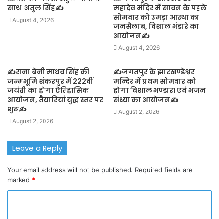
साथ: अतुल सिंह✍️
महादेव मंदिर में सावन के पहले
सोमवार को उमड़ा आस्था का
August 4, 2026
जनसैलाब, विशाल भंडारे का
आयोजन✍️
August 4, 2026
✍️राना बेनी माधव सिंह की
✍️जगतपुर के झारखण्डेश्वर
जन्मभूमि शंकरपुर में 222वीं
मन्दिर में प्रथम सोमवार को
जयंती का होगा ऐतिहासिक
होगा विशाल भण्डारा एवं भजन
आयोजन, तैयारियां युद्ध स्तर पर
संध्या का आयोजन✍️
शुरू✍️
August 2, 2026
August 2, 2026
Leave a Reply
Your email address will not be published.
Required fields are
marked
*
C
o