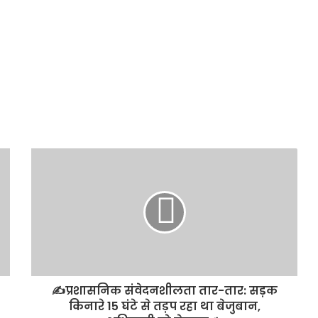
✍️प्रशासनिक संवेदनशीलता तार-तार: सड़क
किनारे 15 घंटे से तड़प रहा था बेजुबान,