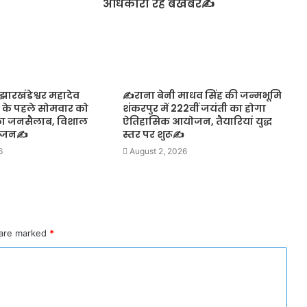
अधिकारी रहे बेखबर✍️
ारखंडेश्वर महादेव
✍️राना बेनी माधव सिंह की जन्मभूमि
न के पहले सोमवार को
शंकरपुर में 222वीं जयंती का होगा
का जनसैलाब, विशाल
ऐतिहासिक आयोजन, तैयारियां युद्ध
योजन✍️
स्तर पर शुरू✍️
6
August 2, 2026
 are marked
*