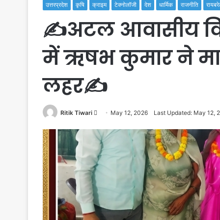
उत्तरप्रदेश
कृषि
क्राइम
टेक्नोलॉजी
देश
धार्मिक
राजनीति
रायबरे
✍️अटल आवासीय विद्
में ऋषभ कुमार ने मारी
लहर✍️
Send
Ritik Tiwari
May 12, 2026
Last Updated: May 12, 
an
email