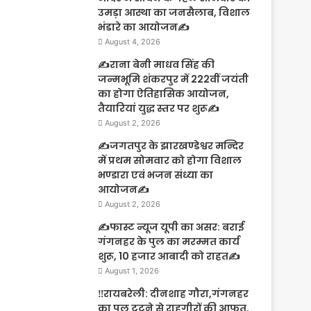
उमड़ा आस्था का जनसैलाब, विशाल
भंडारे का आयोजन✍️
August 4, 2026
✍️राना बेनी माधव सिंह की
जन्मभूमि शंकरपुर में 222वीं जयंती
का होगा ऐतिहासिक आयोजन,
तैयारियां युद्ध स्तर पर शुरू✍️
August 2, 2026
✍️जगतपुर के झारखण्डेश्वर मन्दिर
में प्रथम सोमवार को होगा विशाल
भण्डारा एवं भजन संध्या का
आयोजन✍️
August 2, 2026
✍️फास्ट न्यूज यूपी का असर: बराई
गंगनहर के पुल का मरम्मत कार्य
शुरू, 10 हजार आबादी को राहत✍️
August 1, 2026
‼️रायबरेली: दीनशाह गौरा,गंगनहर
का पुल टूटने से राहगीरों की आफत,