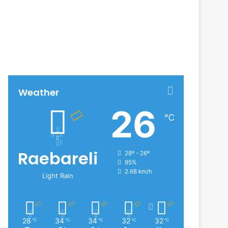
Weather
26
℃
Raebareli
28º - 26º
95%
2.68 km/h
Light Rain
28
34
34
32
32
℃
℃
℃
℃
℃