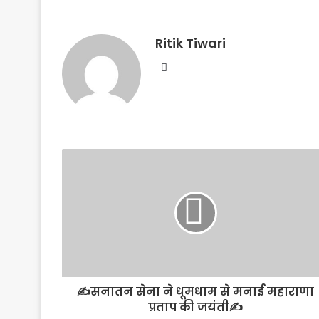
Ritik Tiwari
Website
✍️सनातन सेना ने धूमधाम से मनाई महाराणा
प्रताप की जयंती✍️