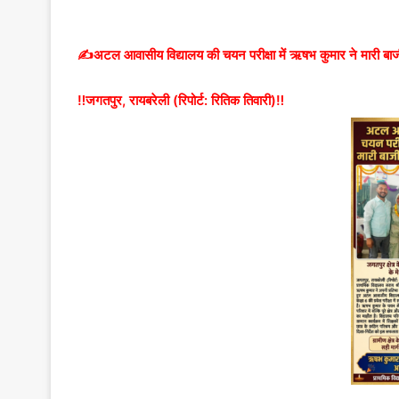
✍️अटल आवासीय विद्यालय की चयन परीक्षा में ऋषभ कुमार ने मारी बाजी,
‼️जगतपुर, रायबरेली (रिपोर्ट: रितिक तिवारी)‼️