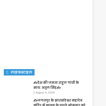
लाइफस्टाइल
✍️देश की जनता राहुल गांधी के
साथ: अतुल सिंह✍️
August 4, 2026
✍️जगतपुर के झारखंडेश्वर महादेव
मंदिर में सावन के पहले सोमवार को