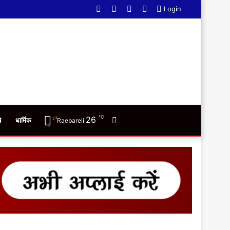
Facebook
Twitter
YouTube
WhatsApp
Login
℃
26
Switch
ि
धार्मिक
Raebareli
skin