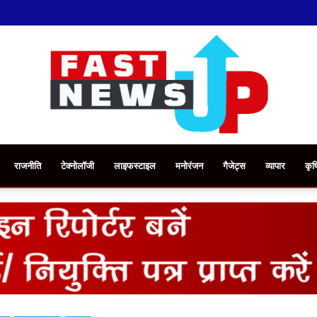
राजनीति
टेक्नोलॉजी
लाइफस्टाइल
मनोरंजन
गैजेट्स
व्यापार
कृष