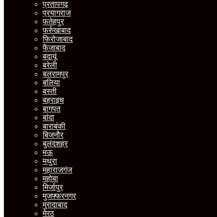
प्रतापगढ़
प्रयागराज
फतेहपुर
फर्रुखाबाद
फिरोजाबाद
फैजाबाद
बदायूं
बरेली
बलरामपुर
बलिया
बस्ती
बहराइच
बागपत
बांदा
बाराबंकी
बिजनौर
बुलंदशहर
मऊ
मथुरा
महाराजगंज
महोबा
मिर्जापुर
मुजफ्फरनगर
मुरादाबाद
मेरठ