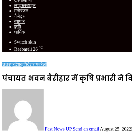
टेक्नोलॉजी
लाइफस्टाइल
मनोरंजन
गैजेट्स
व्यापार
कृषि
धार्मिक
Switch skin
℃
Raebareli
26
उत्तरप्रदेश
कृषि
देश
रायबरेली
पंचायत भवन बैरीहार में कृषि प्रभारी ने
Fast News UP
Send an email
August 25, 2022