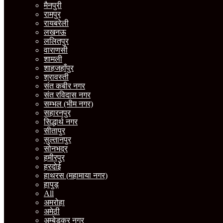
मैनपुरी
रामपुर
रायबरेली
लखनऊ
ललितपुर
वाराणसी
शामली
शाहजहाँपुर
श्रावस्ती
संत कबीर नगर
संत रविदास नगर
सम्भल (भीम नगर)
सहारनपुर
सिद्धार्थ नगर
सीतापुर
सुल्तानपुर
सोनभद्र
हमीरपुर
हरदोई
हाथरस (महामाया नगर)
हापुड़
All
अमरोहा
अमेठी
अम्बेडकर नगर