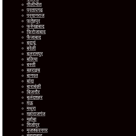
पीलीभीत
प्रतापगढ़
प्रयागराज
फतेहपुर
फर्रुखाबाद
फिरोजाबाद
फैजाबाद
बदायूं
बरेली
बलरामपुर
बलिया
बस्ती
बहराइच
बागपत
बांदा
बाराबंकी
बिजनौर
बुलंदशहर
मऊ
मथुरा
महाराजगंज
महोबा
मिर्जापुर
मुजफ्फरनगर
मुरादाबाद