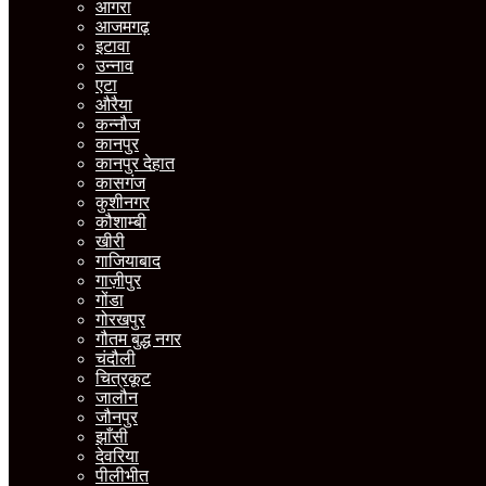
आगरा
आजमगढ़
इटावा
उन्नाव
एटा
औरैया
कन्नौज
कानपुर
कानपुर देहात
कासगंज
कुशीनगर
कौशाम्बी
खीरी
गाजियाबाद
गाज़ीपुर
गोंडा
गोरखपुर
गौतम बुद्ध नगर
चंदौली
चित्रकूट
जालौन
जौनपुर
झाँसी
देवरिया
पीलीभीत