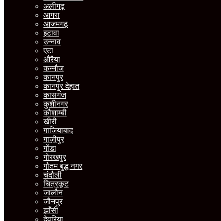
अलीगढ़
आगरा
आजमगढ़
इटावा
उन्नाव
एटा
औरैया
कन्नौज
कानपुर
कानपुर देहात
कासगंज
कुशीनगर
कौशाम्बी
खीरी
गाजियाबाद
गाज़ीपुर
गोंडा
गोरखपुर
गौतम बुद्ध नगर
चंदौली
चित्रकूट
जालौन
जौनपुर
झाँसी
देवरिया