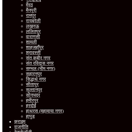
मेरठ
मैनपुरी
रामपुर
रायबरेली
लखनऊ
ललितपुर
वाराणसी
शामली
शाहजहाँपुर
श्रावस्ती
संत कबीर नगर
संत रविदास नगर
सम्भल (भीम नगर)
सहारनपुर
सिद्धार्थ नगर
सीतापुर
सुल्तानपुर
सोनभद्र
हमीरपुर
हरदोई
हाथरस (महामाया नगर)
हापुड़
क्राइम
राजनीति