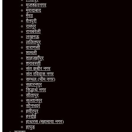
मुजफ्फरनगर
मुरादाबाद
मेरठ
मैनपुरी
रामपुर
रायबरेली
लखनऊ
ललितपुर
वाराणसी
शामली
शाहजहाँपुर
श्रावस्ती
संत कबीर नगर
संत रविदास नगर
सम्भल (भीम नगर)
सहारनपुर
सिद्धार्थ नगर
सीतापुर
सुल्तानपुर
सोनभद्र
हमीरपुर
हरदोई
हाथरस (महामाया नगर)
हापुड़