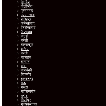
देवरिया
पीलीभीत
प्रतापगढ़
प्रयागराज
फतेहपुर
फर्रुखाबाद
फिरोजाबाद
फैजाबाद
बदायूं
बरेली
बलरामपुर
बलिया
बस्ती
बहराइच
बागपत
बांदा
बाराबंकी
बिजनौर
बुलंदशहर
मऊ
मथुरा
महाराजगंज
महोबा
मिर्जापुर
मुजफ्फरनगर