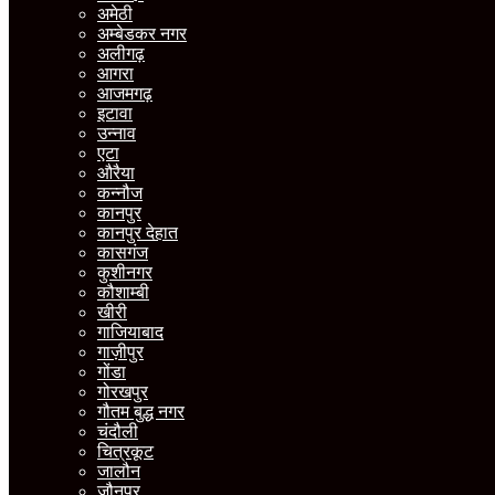
अमेठी
अम्बेडकर नगर
अलीगढ़
आगरा
आजमगढ़
इटावा
उन्नाव
एटा
औरैया
कन्नौज
कानपुर
कानपुर देहात
कासगंज
कुशीनगर
कौशाम्बी
खीरी
गाजियाबाद
गाज़ीपुर
गोंडा
गोरखपुर
गौतम बुद्ध नगर
चंदौली
चित्रकूट
जालौन
जौनपुर