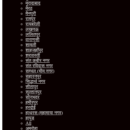
मुरादाबाद
मेरठ
मैनपुरी
रामपुर
रायबरेली
लखनऊ
ललितपुर
वाराणसी
शामली
शाहजहाँपुर
श्रावस्ती
संत कबीर नगर
संत रविदास नगर
सम्भल (भीम नगर)
सहारनपुर
सिद्धार्थ नगर
सीतापुर
सुल्तानपुर
सोनभद्र
हमीरपुर
हरदोई
हाथरस (महामाया नगर)
हापुड़
All
अमरोहा