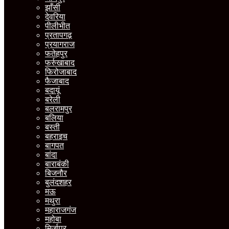
झाँसी
देवरिया
पीलीभीत
प्रतापगढ़
प्रयागराज
फतेहपुर
फर्रुखाबाद
फिरोजाबाद
फैजाबाद
बदायूं
बरेली
बलरामपुर
बलिया
बस्ती
बहराइच
बागपत
बांदा
बाराबंकी
बिजनौर
बुलंदशहर
मऊ
मथुरा
महाराजगंज
महोबा
मिर्जापुर