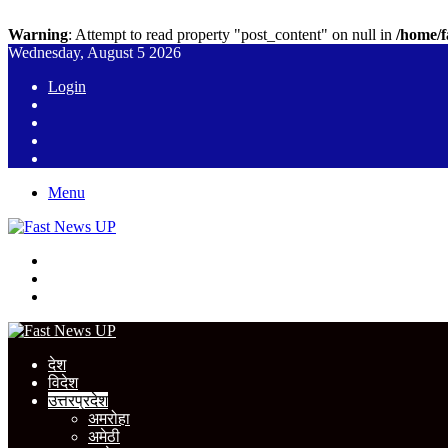
Warning
: Attempt to read property "post_content" on null in
/home/f
Wednesday, August 5 2026
Login
WhatsApp
YouTube
Twitter
Facebook
Menu
Search
for
Switch
skin
Log
In
देश
विदेश
उत्तरप्रदेश
अमरोहा
अमेठी