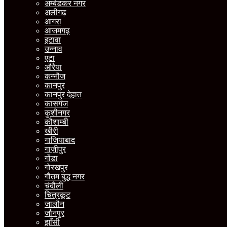
अम्बेडकर नगर
अलीगढ़
आगरा
आजमगढ़
इटावा
उन्नाव
एटा
औरैया
कन्नौज
कानपुर
कानपुर देहात
कासगंज
कुशीनगर
कौशाम्बी
खीरी
गाजियाबाद
गाज़ीपुर
गोंडा
गोरखपुर
गौतम बुद्ध नगर
चंदौली
चित्रकूट
जालौन
जौनपुर
झाँसी