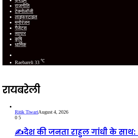
क्राइम
राजनीति
टेक्नोलॉजी
लाइफस्टाइल
मनोरंजन
गैजेट्स
व्यापार
कृषि
धार्मिक
Switch
skin
℃
Raebareli
33
रायबरेली
Ritik Tiwari
August 4, 2026
0
5
✍️देश की जनता राहुल गांधी के साथ: