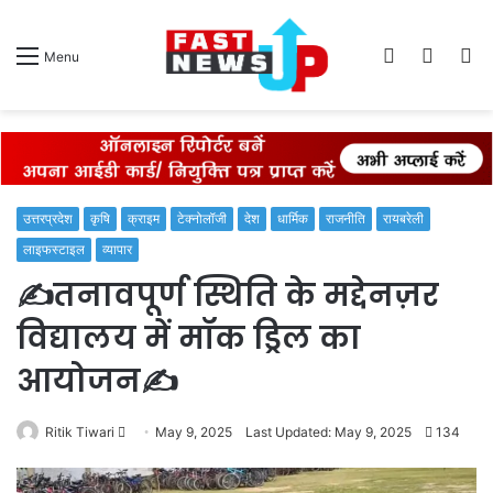
Log
Switch
S
Menu
In
skin
fo
उत्तरप्रदेश
कृषि
क्राइम
टेक्नोलॉजी
देश
धार्मिक
राजनीति
रायबरेली
लाइफस्टाइल
व्यापार
✍️तनावपूर्ण स्थिति के मद्देनज़र
विद्यालय में मॉक ड्रिल का
आयोजन✍️
Send
Ritik Tiwari
May 9, 2025
Last Updated: May 9, 2025
134
an
email