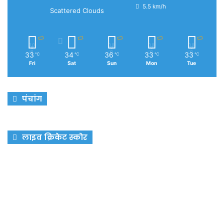
5.5 km/h
Scattered Clouds
33
34
36
33
33
℃
℃
℃
℃
℃
Fri
Sat
Sun
Mon
Tue
पंचांग
लाइव क्रिकेट स्कोर