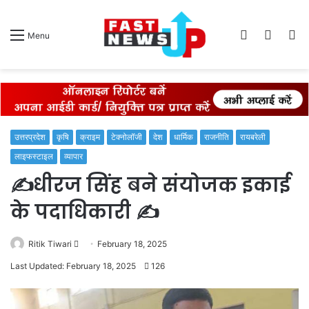
Log
Switch
S
Menu
In
skin
fo
उत्तरप्रदेश
कृषि
क्राइम
टेक्नोलॉजी
देश
धार्मिक
राजनीति
रायबरेली
लाइफस्टाइल
व्यापार
✍️धीरज सिंह बने संयोजक इकाई
के पदाधिकारी ✍️
Send
Ritik Tiwari
February 18, 2025
an
Last Updated: February 18, 2025
126
email