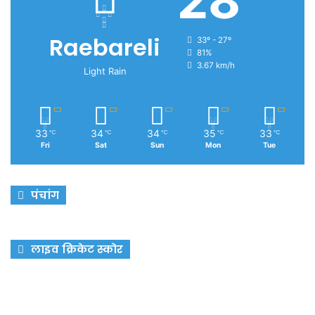
28
Raebareli
33º - 27º
81%
3.67 km/h
Light Rain
33
34
34
35
33
℃
℃
℃
℃
℃
Fri
Sat
Sun
Mon
Tue
पंचांग
लाइव क्रिकेट स्कोर