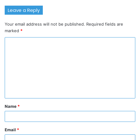
Leave a Reply
Your email address will not be published.
Required fields are
marked
*
C
o
m
m
e
n
t
Name
*
*
Email
*