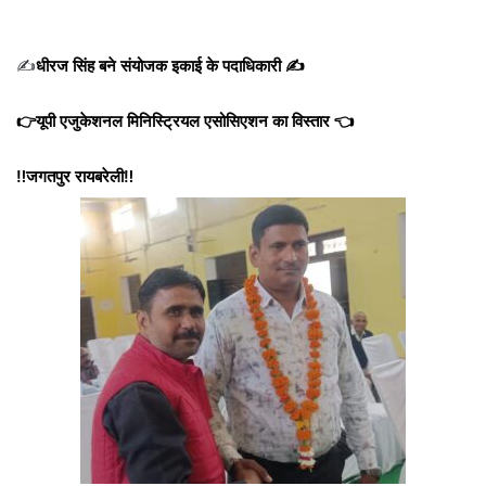
✍️
धीरज सिंह बने संयोजक इकाई के पदाधिकारी ✍️
👉यूपी एजुकेशनल मिनिस्ट्रियल एसोसिएशन का विस्तार 👈
‼️जगतपुर रायबरेली‼️