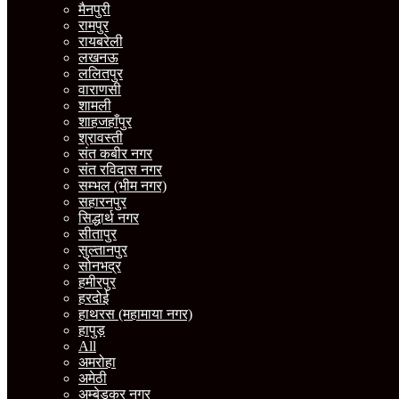
मैनपुरी
रामपुर
रायबरेली
लखनऊ
ललितपुर
वाराणसी
शामली
शाहजहाँपुर
श्रावस्ती
संत कबीर नगर
संत रविदास नगर
सम्भल (भीम नगर)
सहारनपुर
सिद्धार्थ नगर
सीतापुर
सुल्तानपुर
सोनभद्र
हमीरपुर
हरदोई
हाथरस (महामाया नगर)
हापुड़
All
अमरोहा
अमेठी
अम्बेडकर नगर