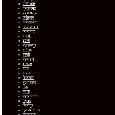
पीलीभीत
प्रतापगढ़
प्रयागराज
फतेहपुर
फर्रुखाबाद
फिरोजाबाद
फैजाबाद
बदायूं
बरेली
बलरामपुर
बलिया
बस्ती
बहराइच
बागपत
बांदा
बाराबंकी
बिजनौर
बुलंदशहर
मऊ
मथुरा
महाराजगंज
महोबा
मिर्जापुर
मुजफ्फरनगर
मुरादाबाद