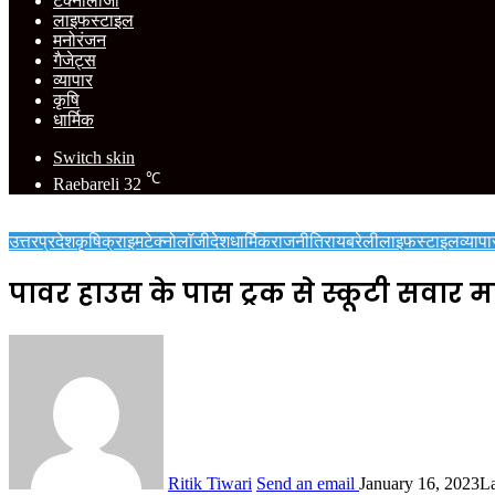
टेक्नोलॉजी
लाइफस्टाइल
मनोरंजन
गैजेट्स
व्यापार
कृषि
धार्मिक
Switch skin
℃
Raebareli
32
उत्तरप्रदेश
कृषि
क्राइम
टेक्नोलॉजी
देश
धार्मिक
राजनीति
रायबरेली
लाइफस्टाइल
व्यापा
पावर हाउस के पास ट्रक से स्कूटी सवार 
Ritik Tiwari
Send an email
January 16, 2023
La