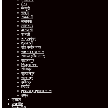
मेरठ
मैनपुरी
रामपुर
रायबरेली
लखनऊ
ललितपुर
वाराणसी
शामली
शाहजहाँपुर
श्रावस्ती
संत कबीर नगर
संत रविदास नगर
सम्भल (भीम नगर)
सहारनपुर
सिद्धार्थ नगर
सीतापुर
सुल्तानपुर
सोनभद्र
हमीरपुर
हरदोई
हाथरस (महामाया नगर)
हापुड़
क्राइम
राजनीति