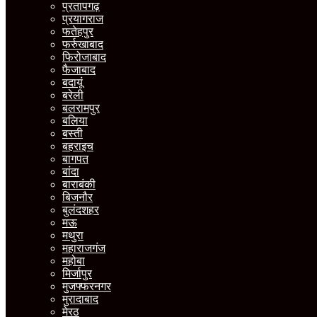
प्रतापगढ़
प्रयागराज
फतेहपुर
फर्रुखाबाद
फिरोजाबाद
फैजाबाद
बदायूं
बरेली
बलरामपुर
बलिया
बस्ती
बहराइच
बागपत
बांदा
बाराबंकी
बिजनौर
बुलंदशहर
मऊ
मथुरा
महाराजगंज
महोबा
मिर्जापुर
मुजफ्फरनगर
मुरादाबाद
मेरठ