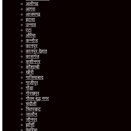
अलीगढ़
आगरा
आजमगढ़
इटावा
उन्नाव
एटा
औरैया
कन्नौज
कानपुर
कानपुर देहात
कासगंज
कुशीनगर
कौशाम्बी
खीरी
गाजियाबाद
गाज़ीपुर
गोंडा
गोरखपुर
गौतम बुद्ध नगर
चंदौली
चित्रकूट
जालौन
जौनपुर
झाँसी
देवरिया