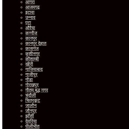
आगरा
आजमगढ़
इटावा
उन्नाव
एटा
औरैया
कन्नौज
कानपुर
कानपुर देहात
कासगंज
कुशीनगर
कौशाम्बी
खीरी
गाजियाबाद
गाज़ीपुर
गोंडा
गोरखपुर
गौतम बुद्ध नगर
चंदौली
चित्रकूट
जालौन
जौनपुर
झाँसी
देवरिया
पीलीभीत