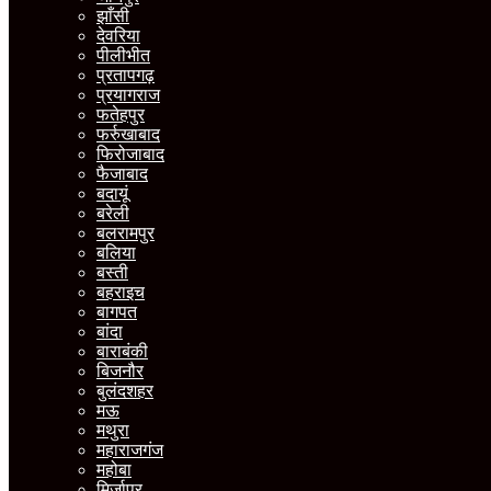
झाँसी
देवरिया
पीलीभीत
प्रतापगढ़
प्रयागराज
फतेहपुर
फर्रुखाबाद
फिरोजाबाद
फैजाबाद
बदायूं
बरेली
बलरामपुर
बलिया
बस्ती
बहराइच
बागपत
बांदा
बाराबंकी
बिजनौर
बुलंदशहर
मऊ
मथुरा
महाराजगंज
महोबा
मिर्जापुर