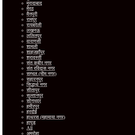
मुरादाबाद
मेरठ
मैनपुरी
रामपुर
रायबरेली
लखनऊ
ललितपुर
वाराणसी
शामली
शाहजहाँपुर
श्रावस्ती
संत कबीर नगर
संत रविदास नगर
सम्भल (भीम नगर)
सहारनपुर
सिद्धार्थ नगर
सीतापुर
सुल्तानपुर
सोनभद्र
हमीरपुर
हरदोई
हाथरस (महामाया नगर)
हापुड़
All
अमरोहा