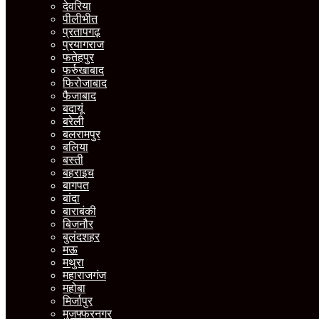
देवरिया
पीलीभीत
प्रतापगढ़
प्रयागराज
फतेहपुर
फर्रुखाबाद
फिरोजाबाद
फैजाबाद
बदायूं
बरेली
बलरामपुर
बलिया
बस्ती
बहराइच
बागपत
बांदा
बाराबंकी
बिजनौर
बुलंदशहर
मऊ
मथुरा
महाराजगंज
महोबा
मिर्जापुर
मुजफ्फरनगर