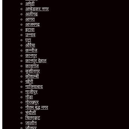
अमेठी
अम्बेडकर नगर
अलीगढ़
आगरा
आजमगढ़
इटावा
उन्नाव
एटा
औरैया
कन्नौज
कानपुर
कानपुर देहात
कासगंज
कुशीनगर
कौशाम्बी
खीरी
गाजियाबाद
गाज़ीपुर
गोंडा
गोरखपुर
गौतम बुद्ध नगर
चंदौली
चित्रकूट
जालौन
जौनपुर