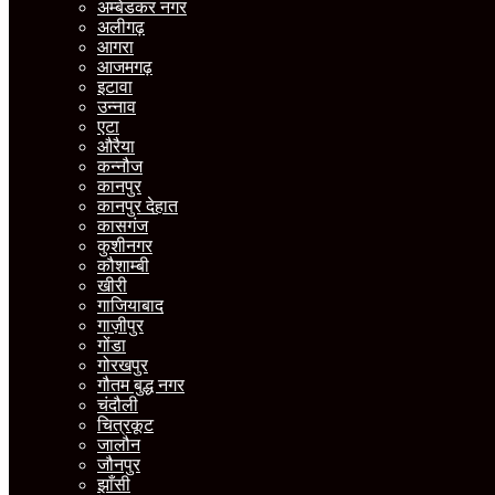
अम्बेडकर नगर
अलीगढ़
आगरा
आजमगढ़
इटावा
उन्नाव
एटा
औरैया
कन्नौज
कानपुर
कानपुर देहात
कासगंज
कुशीनगर
कौशाम्बी
खीरी
गाजियाबाद
गाज़ीपुर
गोंडा
गोरखपुर
गौतम बुद्ध नगर
चंदौली
चित्रकूट
जालौन
जौनपुर
झाँसी