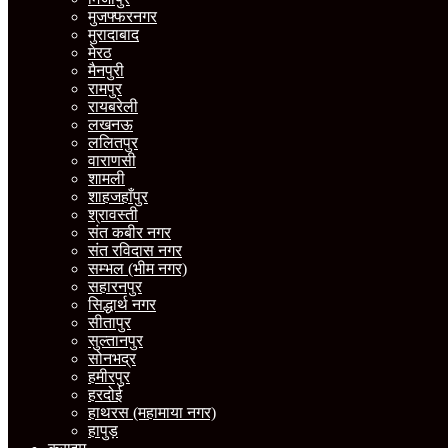
मुजफ्फरनगर
मुरादाबाद
मेरठ
मैनपुरी
रामपुर
रायबरेली
लखनऊ
ललितपुर
वाराणसी
शामली
शाहजहाँपुर
श्रावस्ती
संत कबीर नगर
संत रविदास नगर
सम्भल (भीम नगर)
सहारनपुर
सिद्धार्थ नगर
सीतापुर
सुल्तानपुर
सोनभद्र
हमीरपुर
हरदोई
हाथरस (महामाया नगर)
हापुड़