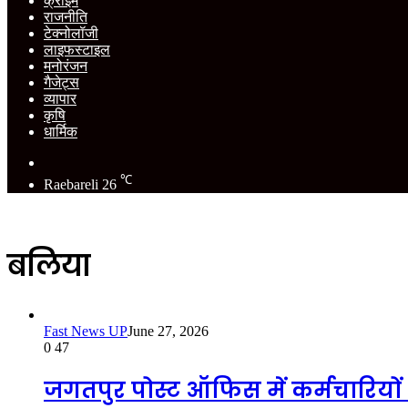
क्राइम
राजनीति
टेक्नोलॉजी
लाइफस्टाइल
मनोरंजन
गैजेट्स
व्यापार
कृषि
धार्मिक
Switch
skin
℃
Raebareli
26
बलिया
Fast News UP
June 27, 2026
0
47
जगतपुर पोस्ट ऑफिस में कर्मचारियों