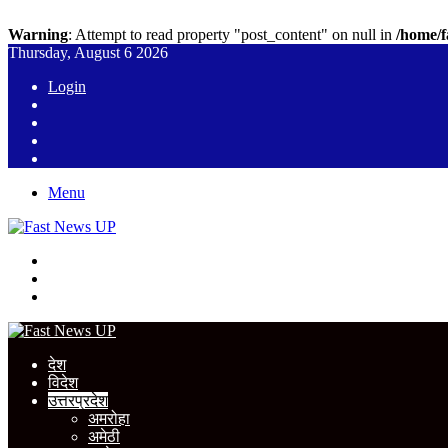
Warning
: Attempt to read property "post_content" on null in
/home/f
Thursday, August 6 2026
Login
WhatsApp
YouTube
Twitter
Facebook
Menu
Search
for
Switch
skin
Log
In
देश
विदेश
उत्तरप्रदेश
अमरोहा
अमेठी